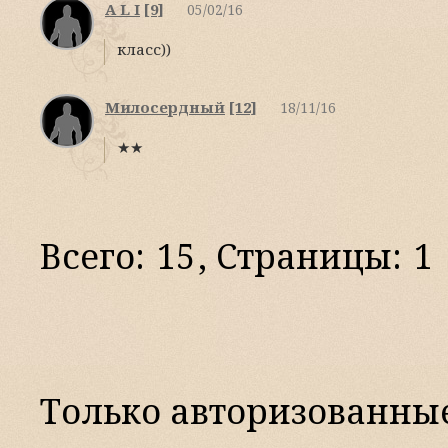
A L I
[9]
05/02/16
класс))
Милосердный
[12]
18/11/16
★★
Всего:
15
, Страницы:
1
Только авторизованные