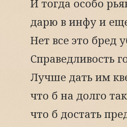
И тогда особо рь
дарю в инфу и еще
Нет все это бред 
Справедливость г
Лучше дать им кв
что б на долго так
что б достать пр