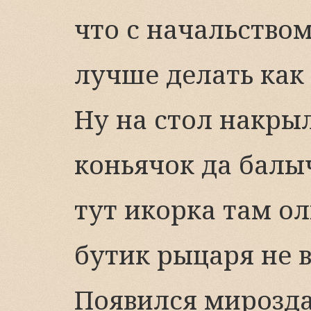
что с начальство
лучше делать как с
Ну на стол накры
коньячок да балы
тут икорка там ол
бутик рыцаря не в
Появился мирозда