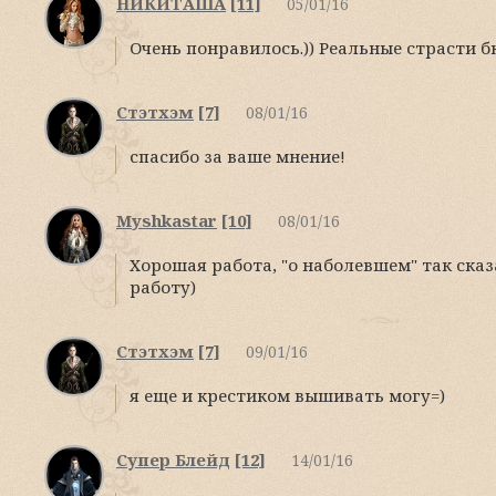
НИКИТАША
[11]
05/01/16
Очень понравилось.)) Реальные страсти б
Стэтхэм
[7]
08/01/16
спасибо за ваше мнение!
Myshkastar
[10]
08/01/16
Хорошая работа, "о наболевшем" так сказ
работу)
Стэтхэм
[7]
09/01/16
я еще и крестиком вышивать могу=)
Супер Блейд
[12]
14/01/16