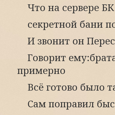
Что на сервере Б
секретной бани п
И звонит он Пере
Говорит ему:брата
примерно
Всё готово было т
Сам поправил быс