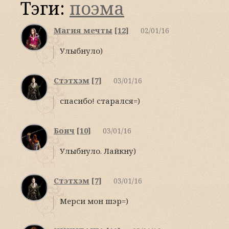
Тэги:
поэма
Магия мечты
[12]
02/01/16
Улыбнуло)
Стэтхэм
[7]
03/01/16
спасибо! старался=)
Бонч
[10]
03/01/16
Улыбнуло. Лайкну)
Стэтхэм
[7]
03/01/16
Мерси мон шэр=)