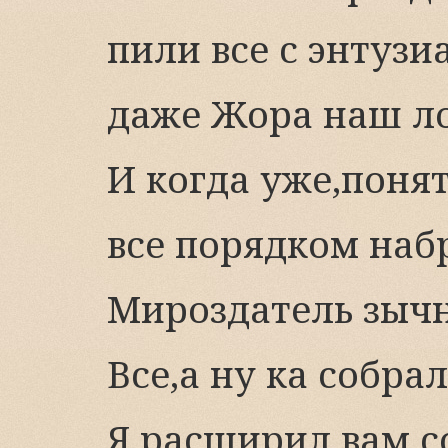
пили все с энтуз
даже Жора наш ло
И когда уже,понят
все порядком наб
Мироздатель зычн
Все,а ну ка собрал
Я расширил вам с