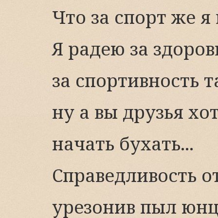
Что за спорт же я 
Я радею за здоров
за спортивность т
ну а вы друзья хот
начать бухать...
Справедливость от
урезонив пыл юнц