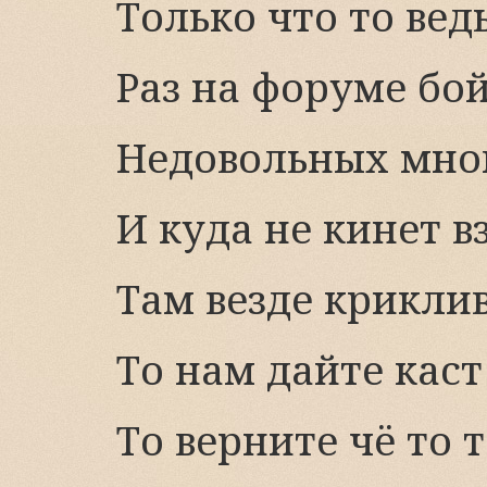
Только что то ведь
Раз на форуме бо
Недовольных мног
И куда не кинет в
Там везде крикли
То нам дайте кас
То верните чё то 