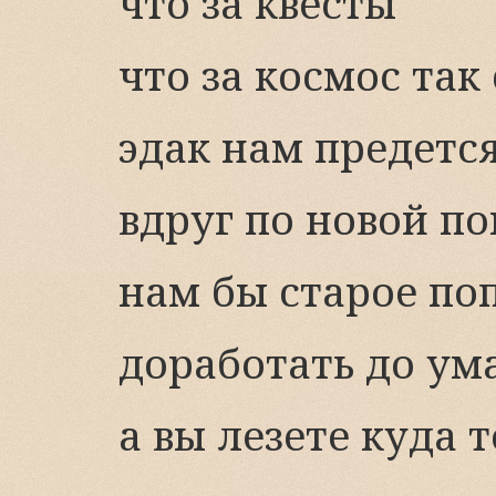
что за квесты
что за космос так
эдак нам предется
вдруг по новой по
нам бы старое по
доработать до ум
а вы лезете куда то