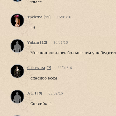
класс
spektra
[12]
16/01/16
=))
Yakim
[12]
26/01/16
Мне понравилось больше чем у победителя!
Стэтхэм
[7]
28/01/16
спасибо всем
A L I
[9]
05/02/16
Спасибо =)