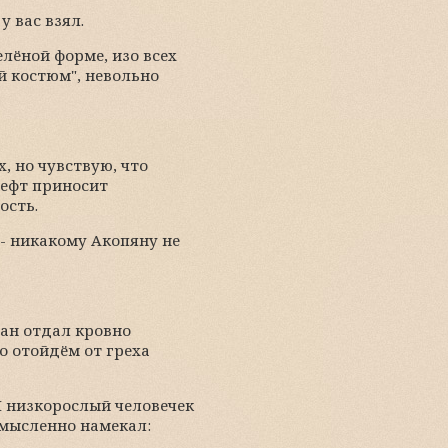
у вас взял.
елёной форме, изо всех
й костюм", невольно
х, но чувствую, что
шефт приносит
ость.
 - никакому Акопяну не
иан отдал кровно
о отойдём от греха
И низкорослый человечек
смысленно намекал: