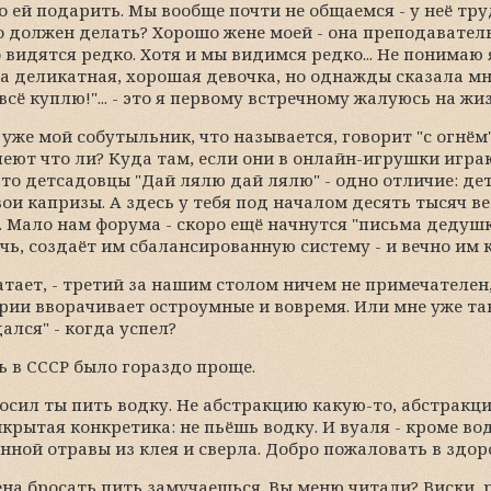
 что ей подарить. Мы вообще почти не общаемся - у неё тр
то должен делать? Хорошо жене моей - она преподаватель
 видятся редко. Хотя и мы видимся редко... Не понимаю 
 она деликатная, хорошая девочка, но однажды сказала мн
всё куплю!"... - это я первому встречному жалуюсь на жиз
это уже мой собутыльник, что называется, говорит "с огнём"
еют что ли? Куда там, если они в онлайн-игрушки игр
дто детсадовцы "Дай лялю дай лялю" - одно отличие: дет
вои капризы. А здесь у тебя под началом десять тысяч 
 Мало нам форума - скоро ещё начнутся "письма дедушк
ь, создаёт им сбалансированную систему - и вечно им к н
 хватает, - третий за нашим столом ничем не примечателе
рии вворачивает остроумные и вовремя. Или мне уже так 
дался" - когда успел?
ь в СССР было гораздо проще.
росил ты пить водку. Не абстракцию какую-то, абстракци
крытая конкретика: не пьёшь водку. И вуаля - кроме вод
ной отравы из клея и сверла. Добро пожаловать в здор
на бросать пить замучаешься. Вы меню читали? Виски, р