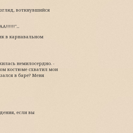
взгляд, воткнувшийся
!!!!"...
жик в карнавальном
ужилась немилосердно. -
ском костюме схватил мои
азался в баре? Меня
едения, если вы