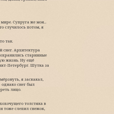
ире. Супруга же моя...
то случилось потом, я
то так.
 снег. Архитектура
 сохранились старинные
лую жизнь. Ну ещё
нкт-Петербург. Шутка за
мёрзнуть, я заскакал,
- однако снег был
реть лицо.
хохочущего толстяка в
и тоже слепил снежок,