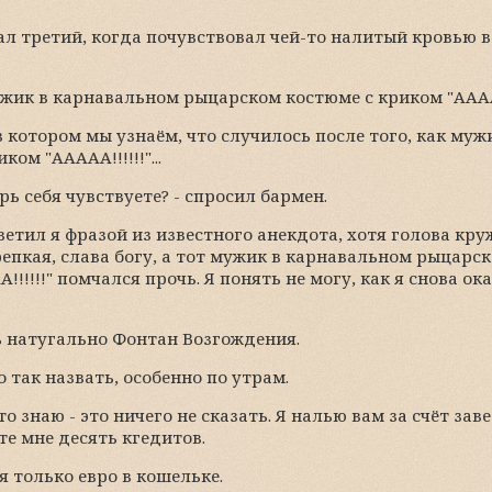
ал третий, когда почувствовал чей-то налитый кровью 
жик в карнавальном рыцарском костюме с криком "ААААА!!
в котором мы узнаём, что случилось после того, как му
ом "ААААА!!!!!!"...
ерь себя чувствуете? - спросил бармен.
тветил я фразой из известного анекдота, хотя голова кр
 крепкая, слава богу, а тот мужик в карнавальном рыцар
!!!!!!" помчался прочь. Я понять не могу, как я снова ок
сь натугально Фонтан Возгождения.
 так назвать, особенно по утрам.
это знаю - это ничего не сказать. Я налью вам за счёт зав
е мне десять кгедитов.
ня только евро в кошельке.