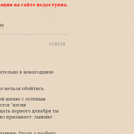
ация на сайте недоступна.
сы
15/01/16
чительно в новогоднюю
о нельзя обойтись.
ой шапке с зелёным
ется "песня
дцать первого декабря ты
иво призывает: лыжню!
 лыжню. Пусть с разбегу