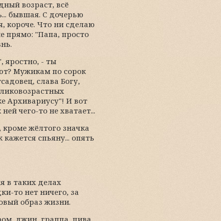
удный возраст, всё
... бывшая. С дочерью
я, короче. Что ни сделаю
е прямо: "Папа, просто
нь.
, яростно, - ты
ают? Мужикам по сорок
садовец, слава Богу,
великовозрастных
е Архивариусу"! И вот
ей чего-то не хватает...
н, кроме жёлтого значка
кажется спьяну... опять
я в таких делах
ки-то нет ничего, за
овый образ жизни.
ом, джин, граппа, пива