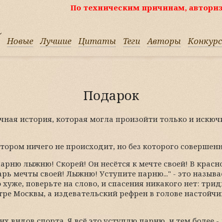
По техническим причинам, авториз
Новые
Лучшие
Цитаты
Теги
Авторы
Конкур
Подарок
ная история, которая могла произойти только и искю
отором ничего не происходит, но без которого совершенн
арню лыжню! Скорей! Он несётся к мечте своей! В красн
ь мечты своей! Лыжню! Уступите парню..." - это называ
 хуже, поверьте на слово, и спасения никакого нет: три
тре Москвы, а издевательский рефрен в голове настойч
х видов спорта. Я всё это уступлю парню, и тем более -