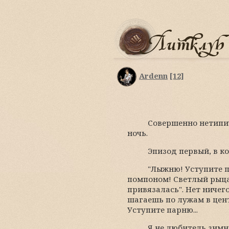
Ardenn
[12]
Совершенно нетипич
ночь.
Эпизод первый, в к
"Лыжню! Уступите п
помпоном! Светлый рыцар
привязалась". Нет ничего
шагаешь по лужам в цен
Уступите парню...
Я не любитель зимни