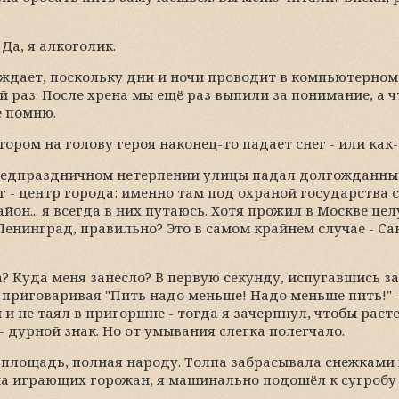
Да, я алкоголик.
уждает, поскольку дни и ночи проводит в компьютерном м
й раз. После хрена мы ещё раз выпили за понимание, а ч
е помню.
тором на голову героя наконец-то падает снег - или как-
предпраздничном нетерпении улицы падал долгожданный
г - центр города: именно там под охраной государства
йон... я всегда в них путаюсь. Хотя прожил в Москве це
 Ленинград, правильно? Это в самом крайнем случае - Са
? Куда меня занесло? В первую секунду, испугавшись за
, приговаривая "Пить надо меньше! Надо меньше пить!" 
и не таял в пригоршне - тогда я зачерпнул, чтобы расте
- дурной знак. Но от умывания слегка полегчало.
площадь, полная народу. Толпа забрасывала снежками 
на играющих горожан, я машинально подошёл к сугробу 