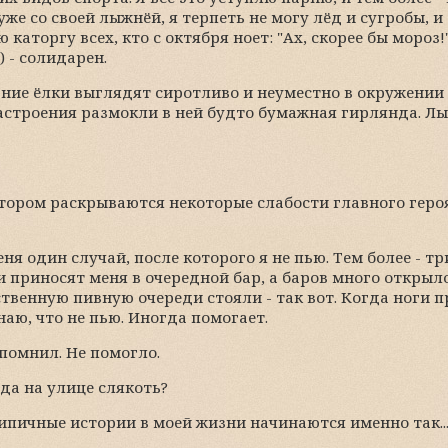
е со своей лыжнёй, я терпеть не могу лёд и сугробы, и 
каторгу всех, кто с октября ноет: "Ах, скорее бы мороз!",
) - солидарен.
ние ёлки выглядят сиротливо и неуместно в окружении 
строения размокли в ней будто бумажная гирлянда. Лыж
отором раскрываются некоторые слабости главного геро
меня один случай, после которого я не пью. Тем более - т
и приносят меня в очередной бар, а баров много открыло
ственную пивную очереди стояли - так вот. Когда ноги п
наю, что не пью. Иногда помогает.
спомнил. Не помогло.
гда на улице слякоть?
ипичные истории в моей жизни начинаются именно так...