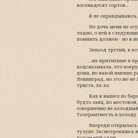
восемьдесят сортов...
Я не оправдываюсь. 
Но дочь меня не ос
ладно, о ней в следующи
помнить должен - но я н
Эпизод третий, в ко
...на притихшие в 
подсказывала, что вокру
дома, но какой именно ра
Ленинград, но это же не
триста, ха-ха.
Как я вышел из бара
будто заяц, по мостовой
совершенно не холодный 
Толерантность к холоду 
Впереди открылась 
тулупе. Засмотревшись 
потом ещё один.