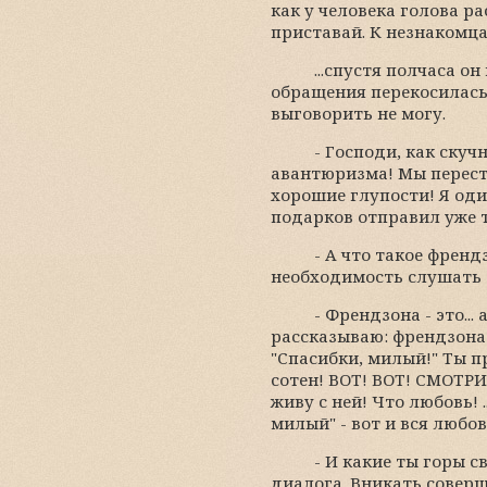
как у человека голова р
приставай. К незнакомца
...спустя полчаса 
обращения перекосилась, 
выговорить не могу.
- Господи, как скуч
авантюризма! Мы перест
хорошие глупости! Я оди
подарков отправил уже т
- А что такое френд
необходимость слушать т
- Френдзона - это...
рассказываю: френдзона 
"Спасибки, милый!" Ты 
сотен! ВОТ! ВОТ! СМОТРИ!
живу с ней! Что любовь! 
милый" - вот и вся любовь.
- И какие ты горы с
диалога. Вникать соверш