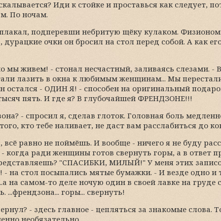
аскалывается? Иди к стойке и проставься как следует, п
м. По ночам.
он плакал, подперевши небритую щёку кулаком. Физиономи
дурацкие очки он бросил на стол перед собой. А как его 
но мы живем! - стонал несчастный, заливаясь слезами. - 
али лазить в окна к любимым женщинам... Мы перестал
н остался - ОДИН Я! - способен на оригинальный подаро
ысяч пять. И где я? В глубочайшей ФРЕНДЗОНЕ!!!
зона? - спросил я, сделав глоток. Головная боль медленн
ого, кто тебе наливает, не даст вам расслабиться до ко
 а, всё равно не поймёшь. И вообще - ничего я не буду ра
- когда ради женщины готов свернуть горы, а в ответ п
представляешь? "СПАСИБКИ, МИЛЫЙ!" У меня этих записо
 - на стол посыпались мятые бумажки. - И везде одно и т
...а на самом-то деле ночую один в своей лавке на груде 
 ...френдзона... горы... свернуть!
вернул? - здесь главное - цепляться за знакомые слова. 
енно необязательно.