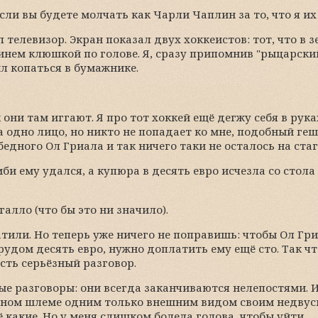
если вы будете молчать как Чарли Чаплин за то, что я их 
 телевизор. Экран показал двух хоккеистов: тот, что в з
синем клюшкой по голове. Я, сразу припомнив "рыцарски
 копаться в бумажнике.
к они там иггают. Я про тот хоккей ещё дегжу себя в рука
на одно лицо, но никто не попадает ко мне, подобный ге
едного Ол Гриала и так ничего таки не осталось на стаг
би ему удался, а купюра в десять евро исчезла со стола
алло (что бы это ни значило).
атили. Но теперь уже ничего не поправишь: чтобы Ол Гр
дом десять евро, нужно доплатить ему ещё сто. Так чт
есть серьёзный разговор.
ые разговоры: они всегда заканчиваются нелепостями. 
ётном шлеме одним только внешним видом своим недву
 какие. Но у меня слишком болела голова, чтобы уйти.