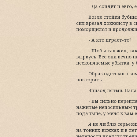
- Да сойдёт и евго, 
Возле стойки бубнил
сил врезал хоккеисту в 
поморщился и продолжил
- А кто играет-то?
- Шоб я так жил, ка
вырвусь. Все они вечно 
нескончаемые убытки, у б
Образ одесского зом
повторить.
Эпизод пятый. Папаг
- Вы сильно перепл
нажитые непосильным тру
подальше, у меня к вам 
Я не люблю серьёзн
на тонких ножках и в л
нелепости предстоят ещё