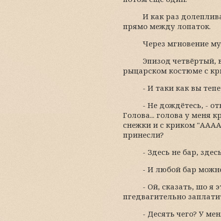
И как раз долеплив
прямо между лопаток.
Через мгновение му
Эпизод четвёртый, 
рыцарском костюме с крик
- И таки как вы теп
- Не дождётесь, - о
Голова... голова у меня
снежки и с криком "ААААА
принесли?
- Здесь не бар, зде
- И любой бар можно
- Ой, сказать, шо я 
пгедвагительно заплатит
- Десять чего? У ме