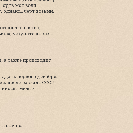
- будь моя воля -
 однако... чёрт возьми,
осенней слякоти, а
ню, уступите парню...
я, а также происходит
ридцать первого декабря.
сь после развала СССР -
риносят меня в
 типично.