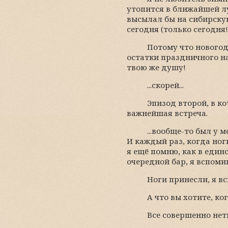
утопится в ближайшей луж
высылал бы на сибирскую 
сегодня (только сегодня!
Потому что новогод
остатки праздничного на
твою же душу!
...скорей...
Эпизод второй, в к
важнейшая встреча.
...вообще-то был у 
И каждый раз, когда ног
я ещё помню, как в един
очередной бар, я вспоми
Ноги принесли, я в
А что вы хотите, ко
Все совершенно нет