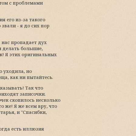
отом с проблемами
я его из-за такого
звали - я до сих пор
В нас пропадает дух
и делать большие,
к! Я этих оригинальных
о уходила, но
нца, как ни пытайтесь.
ссказывать! Так что
риходят записочки.
чек скопилось несколько
о же! Я же всем вру, что
старья, и "Спасибки,
Тогда есть иллюзия